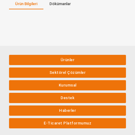
Markalar / Distribütörlükler
Ürün Bilgileri
Dökümanlar
Ürünler
Sektörel Çözümler
Kurumsal
Destek
Haberler
E-Ticaret Platformumuz