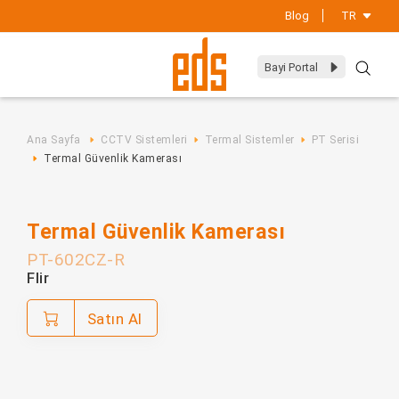
Blog
TR
Bayi Portal
Ürünler
Markalar
Yangın Algılama
Ana Sayfa
CCTV Sistemleri
Termal Sistemler
PT Serisi
Termal Güvenlik Kamerası
Sektörel Çözümler
Hırsız Alarm
Kurumsal
Gaz Algılama
Termal Güvenlik Kamerası
İletişim
Ortam İzleme
PT-602CZ-R
Flir
Güç Kaynakları
Satın Al
Geçiş Kontrol
Çağrı & Sesli Uyarı